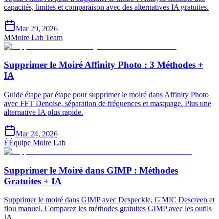
capacités, limites et comparaison avec des alternatives IA gratuites.
Mar 29, 2026
M
Moire Lab Team
Supprimer le Moiré Affinity Photo : 3 Méthodes +
IA
Guide étape par étape pour supprimer le moiré dans Affinity Photo
avec FFT Denoise, séparation de fréquences et masquage. Plus une
alternative IA plus rapide.
Mar 24, 2026
É
Équipe Moire Lab
Supprimer le Moiré dans GIMP : Méthodes
Gratuites + IA
Supprimer le moiré dans GIMP avec Despeckle, G'MIC Descreen et
flou manuel. Comparez les méthodes gratuites GIMP avec les outils
IA.