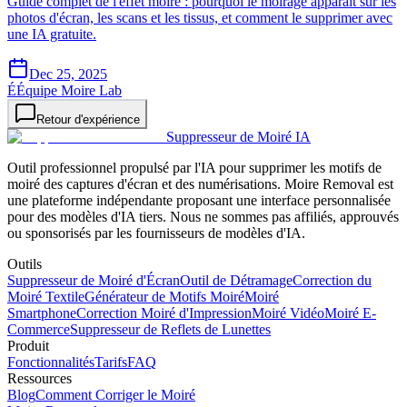
Guide complet de l'effet moiré : pourquoi le moirage apparaît sur les
photos d'écran, les scans et les tissus, et comment le supprimer avec
une IA gratuite.
Dec 25, 2025
É
Équipe Moire Lab
Retour d'expérience
Suppresseur de Moiré IA
Outil professionnel propulsé par l'IA pour supprimer les motifs de
moiré des captures d'écran et des numérisations. Moire Removal est
une plateforme indépendante proposant une interface personnalisée
pour des modèles d'IA tiers. Nous ne sommes pas affiliés, approuvés
ou sponsorisés par les fournisseurs de modèles d'IA.
Outils
Suppresseur de Moiré d'Écran
Outil de Détramage
Correction du
Moiré Textile
Générateur de Motifs Moiré
Moiré
Smartphone
Correction Moiré d'Impression
Moiré Vidéo
Moiré E-
Commerce
Suppresseur de Reflets de Lunettes
Produit
Fonctionnalités
Tarifs
FAQ
Ressources
Blog
Comment Corriger le Moiré