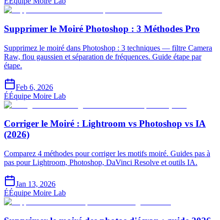
É
Équipe Moire Lab
Supprimer le Moiré Photoshop : 3 Méthodes Pro
Supprimez le moiré dans Photoshop : 3 techniques — filtre Camera
Raw, flou gaussien et séparation de fréquences. Guide étape par
étape.
Feb 6, 2026
É
Équipe Moire Lab
Corriger le Moiré : Lightroom vs Photoshop vs IA
(2026)
Comparez 4 méthodes pour corriger les motifs moiré. Guides pas à
pas pour Lightroom, Photoshop, DaVinci Resolve et outils IA.
Jan 13, 2026
É
Équipe Moire Lab