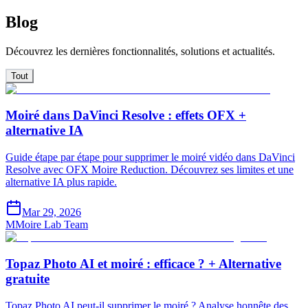
Blog
Découvrez les dernières fonctionnalités, solutions et actualités.
Tout
Moiré dans DaVinci Resolve : effets OFX +
alternative IA
Guide étape par étape pour supprimer le moiré vidéo dans DaVinci
Resolve avec OFX Moire Reduction. Découvrez ses limites et une
alternative IA plus rapide.
Mar 29, 2026
M
Moire Lab Team
Topaz Photo AI et moiré : efficace ? + Alternative
gratuite
Topaz Photo AI peut-il supprimer le moiré ? Analyse honnête des