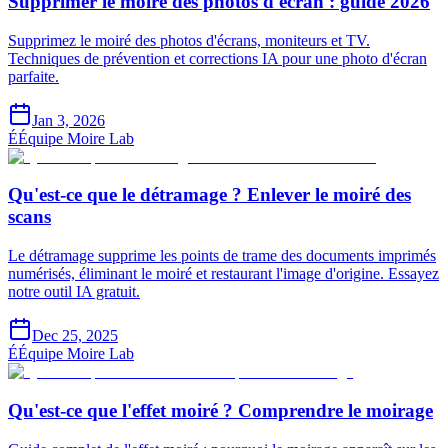
Supprimer le moiré des photos d'écran : guide 2026
Supprimez le moiré des photos d'écrans, moniteurs et TV.
Techniques de prévention et corrections IA pour une photo d'écran
parfaite.
Jan 3, 2026
É
Équipe Moire Lab
Qu'est-ce que le détramage ? Enlever le moiré des
scans
Le détramage supprime les points de trame des documents imprimés
numérisés, éliminant le moiré et restaurant l'image d'origine. Essayez
notre outil IA gratuit.
Dec 25, 2025
É
Équipe Moire Lab
Qu'est-ce que l'effet moiré ? Comprendre le moirage