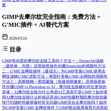
案
GIMP去摩尔纹完全指南：免费方法 +
G'MIC插件 + AI替代方案
2026/03/24
目录
GIMP有内置的摩尔纹去除工具吗？
方法一：Despeckle滤镜
（最简单，内置）
适用场景
操作步骤
Despeckle的局限性
方法
二：G'MIC去网纹插件（最强大）
为GIMP安装G'MIC
使用去
网纹滤镜
G'MIC进阶方法：傅里叶变换
G'MIC去网纹的局限性
方法三：高斯模糊 + 图层蒙版（快速局部修复）
适用场景
操
作步骤
GIMP vs Photoshop vs AI：摩尔纹去除横向对比
更快的
选择：AI摩尔纹去除
为什么考虑AI工具而不是GIMP？
如何使
用AI摩尔纹去除
什么时候还是选GIMP
拍摄时预防摩尔纹
拍摄
技巧
扫描时
拍摄屏幕时
常见问题
GIMP适合去摩尔纹吗？
如何
为GIMP安装G'MIC去网纹插件？
GIMP能去除屏幕照片的彩虹