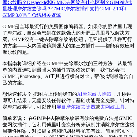
摩尔纹吗？
Despeckle和G'MIC去网纹有什么区别？
GIMP能批
量处理摩尔纹去除吗？
G'MIC摩尔纹插件支持GIMP 2.10和
GIMP 3.0吗？
总结
相关资源
GIMP是全球最流行的免费图像编辑器。如果你的照片里出现
了摩尔纹，自然会想到在这款强大的开源工具里寻找解决方
案。GIMP没有一键去除摩尔纹的按钮，但它提供了几种可行
的方案——从内置滤镜到强大的第三方插件——都能有效应对
摩尔纹问题。
本指南将详细介绍在GIMP中去除摩尔纹的三种方法，从最简
单的内置选项到最强大的插件方案依次讲解。我们还会把
GIMP与Photoshop、AI工具进行横向对比，帮你找到最适合自
己的方案。
想快速解决？
把图片上传到我们的
AI摩尔纹去除器
，几秒钟
即可出结果，无需安装任何软件，基础功能完全免费。针对特
定摩尔纹类型，可以使用
屏幕摩尔纹去除器
或
去网纹工具
。
简单来说：
在GIMP中去除摩尔纹最有效的免费方法是G'MIC
去网纹插件，它利用傅里叶变换分析来识别并消除摩尔纹这类
周期性图案，对扫描文档和印刷材料尤其有效。简单情况下，