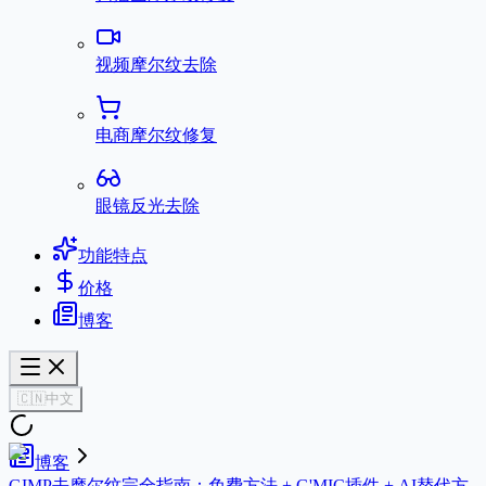
视频摩尔纹去除
电商摩尔纹修复
眼镜反光去除
功能特点
价格
博客
🇨🇳
中文
博客
GIMP去摩尔纹完全指南：免费方法 + G'MIC插件 + AI替代方