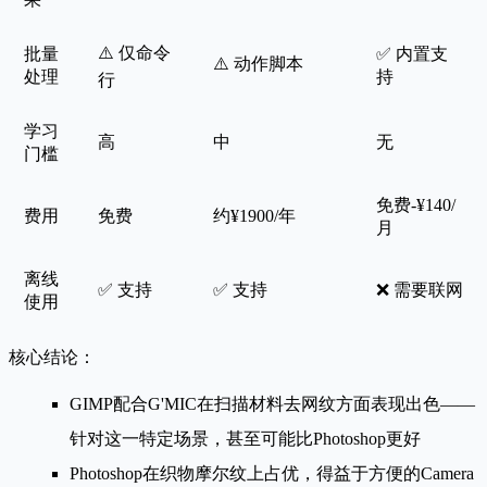
⚠️ 仅命令
批量
✅ 内置支
⚠️ 动作脚本
处理
持
行
学习
高
中
无
门槛
免费-¥140/
费用
免费
约¥1900/年
月
离线
✅ 支持
✅ 支持
❌ 需要联网
使用
核心结论：
GIMP配合G'MIC在扫描材料去网纹方面表现出色
——
针对这一特定场景，甚至可能比Photoshop更好
Photoshop在织物摩尔纹上占优
，得益于方便的Camera