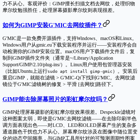
力不从心。客观评价：GIMP擅长扫描文档去网纹，处理织物
摩尔纹勉强胜任，处理屏幕摄影摩尔纹则表现很差。
如何为GIMP安装G'MIC去网纹插件？
G'MIC是一款免费开源插件，支持Windows、macOS和Linux。
Windows用户从gmic.eu下载安装程序并运行——安装程序会自
动检测你的GIMP安装位置。macOS用户下载插件文件后，复
制到GIMP插件文件夹（通常是~/Library/Application
Support/GIMP/2.10/plug-ins/）。Linux用户使用包管理器安装
（比如Ubuntu上运行
）。安装后
sudo apt install gimp-gmic
重启GIMP，就能在滤镜 > G'MIC-Qt下找到G'MIC。去网纹滤
镜位于G'MIC滤镜树的修复 > 平滑 [去网纹]路径下。
GIMP能去除屏幕照片的彩虹摩尔纹吗？
GIMP处理屏幕摄影的彩虹摩尔纹效果很差。Despeckle滤镜对
这种图案太弱，即使是G'MIC去网纹滤镜——在去除印刷半色
调方面表现出色——对LCD、LED和OLED屏幕产生的复杂多
通道颜色干扰也力不从心。屏幕摩尔纹涉及在图像中随位置变
化的动态空间频率，与GIMP工具所针对的可预测周期性图案