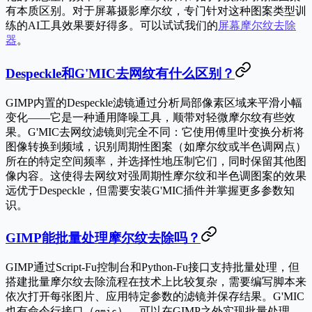
有本质区别。对于屏幕摄影摩尔纹，专门针对这种图案类型训
练的AI工具效果要好得多。可以试试我们的
屏幕摩尔纹去除
器
。
Despeckle和G'MIC去网纹有什么区别？
GIMP内置的Despeckle滤镜通过分析局部像素区域来平滑小幅
变化——它是一种通用降噪工具，顺带对轻微摩尔纹有些效
果。G'MIC去网纹滤镜则完全不同：它使用傅里叶变换分析将
图像转换到频域，识别周期性图案（如摩尔纹或半色调网点）
所在的特定空间频率，并选择性地压制它们，同时保留其他图
像内容。这使得去网纹对强周期性摩尔纹和半色调图案的效果
远优于Despeckle，但需要安装G'MIC插件并掌握更多参数知
识。
GIMP能批量处理摩尔纹去除吗？
GIMP通过Script-Fu控制台和Python-Fu接口支持批量处理，但
搭建批量摩尔纹去除流程在技术上比较复杂，需要编写脚本来
依次打开每张图片、应用特定参数的滤镜并保存结果。G'MIC
也有命令行接口（
），可以在GIMP之外实现批量处理，
gmic