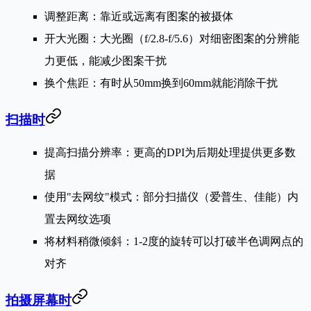
调整距离
：靠近或远离有图案的被摄体
开大光圈
：大光圈（f/2.8-f/5.6）对细密图案的分辨能
力更低，能减少图案干扰
换个焦距
：有时从50mm换到60mm就能消除干扰
扫描时
提高扫描分辨率
：更高的DPI为后期处理提供更多数
据
使用"去网纹"模式
：部分扫描仪（爱普生、佳能）内
置去网纹选项
将材料稍微倾斜
：1-2度的旋转可以打破半色调网点的
对齐
拍摄屏幕时