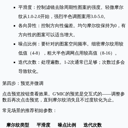
平滑度
：控制滤镜去除周期性图案的强度。轻微摩尔
纹从1.0-2.0开始，强烈半色调图案用3.0-5.0。
各向异性
：控制方向性偏差。均匀摩尔纹保持为0，有
方向性的图案可以适当增大。
噪点比例
：要针对的图案空间频率。细密摩尔纹用较
低值（4-8），粗大半色调网点用较高值（8-16）。
迭代次数
：处理遍数。1-2次通常已足够；次数过多会
导致软化。
第四步：预览并微调
点击
预览
按钮查看效果。G'MIC的预览是交互式的——调整参
数后再次点击预览，直到摩尔纹消失且不过度软化为止。
常见场景的推荐初始参数：
摩尔纹类型
平滑度
噪点比例
迭代次数