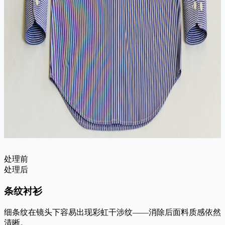
处理前
处理后
条纹衬衫
细条纹在镜头下容易出现彩虹干涉纹——消除后面料质感依然
清晰。