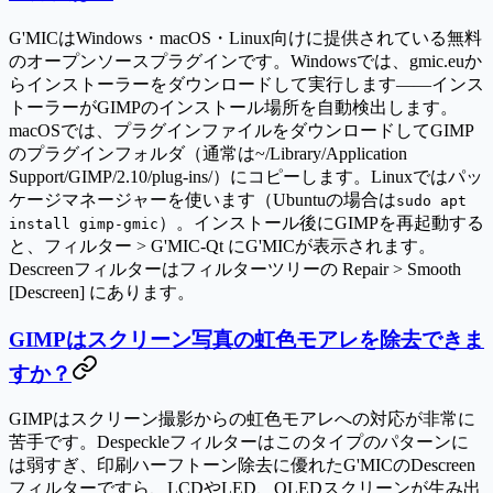
G'MICはWindows・macOS・Linux向けに提供されている無料
のオープンソースプラグインです。Windowsでは、gmic.euか
らインストーラーをダウンロードして実行します——インス
トーラーがGIMPのインストール場所を自動検出します。
macOSでは、プラグインファイルをダウンロードしてGIMP
のプラグインフォルダ（通常は~/Library/Application
Support/GIMP/2.10/plug-ins/）にコピーします。Linuxではパッ
ケージマネージャーを使います（Ubuntuの場合は
sudo apt
）。インストール後にGIMPを再起動する
install gimp-gmic
と、フィルター > G'MIC-Qt にG'MICが表示されます。
Descreenフィルターはフィルターツリーの Repair > Smooth
[Descreen] にあります。
GIMPはスクリーン写真の虹色モアレを除去できま
すか？
GIMPはスクリーン撮影からの虹色モアレへの対応が非常に
苦手です。Despeckleフィルターはこのタイプのパターンに
は弱すぎ、印刷ハーフトーン除去に優れたG'MICのDescreen
フィルターですら、LCDやLED、OLEDスクリーンが生み出