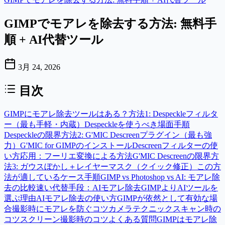
GIMPでモアレを除去する方法: 無料手
順 + AI代替ツール
3月 24, 2026
目次
GIMPにモアレ除去ツールはある？
方法1: Despeckleフィルタ
ー（最も手軽・内蔵）
Despeckleを使うべき場面
手順
Despeckleの限界
方法2: G'MIC Descreenプラグイン（最も強
力）
G'MIC for GIMPのインストール
Descreenフィルターの使
い方
応用：フーリエ変換による方法
G'MIC Descreenの限界
方
法3: ガウスぼかし＋レイヤーマスク（クイック修正）
この方
法が適しているケース
手順
GIMP vs Photoshop vs AI: モアレ除
去の比較
速い代替手段：AIモアレ除去
GIMPよりAIツールを
選ぶ理由
AIモアレ除去の使い方
GIMPが依然として有効な場
合
撮影時にモアレを防ぐコツ
カメラテクニック
スキャン時の
コツ
スクリーン撮影時のコツ
よくある質問
GIMPはモアレ除