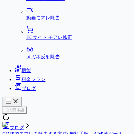
動画モアレ除去
ECサイト モアレ修正
メガネ反射除去
機能
料金プラン
ブログ
🇯🇵
日本語
ブログ
GIMPでモアレを除去する方法: 無料手順 + AI代替ツール