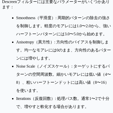
Descreenフィルターには主要なパラメーターがいくつかあり
ます：
Smoothness（平滑度）
: 周期的パターンの除去の強さ
を制御します。軽度のモアレには1.0〜2.0から、強い
ハーフトーンパターンには3.0〜5.0から始めます。
Anisotropy（異方性）
: 方向性のバイアスを制御しま
す。均一なモアレには0のまま、方向性のあるパター
ンには増やします。
Noise Scale（ノイズスケール）
: ターゲットにするパ
ターンの空間周波数。細かいモアレには低い値（4〜
8）、粗いハーフトーンドットには高い値（8〜16）
を使います。
Iterations（反復回数）
: 処理パス数。通常1〜2で十分
で、増やすと軟化する場合があります。