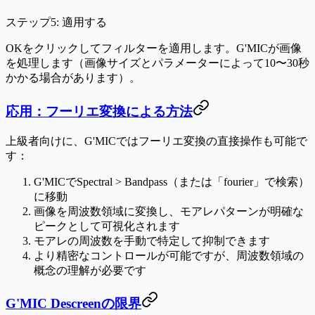
ステップ5: 適用する
OK
をクリックしてフィルターを適用します。G'MICが画像
を処理します（画像サイズとパラメーターによって10〜30秒
かかる場合があります）。
応用：フーリエ変換による方法
上級者向けに、G'MICではフーリエ変換の直接操作も可能で
す：
G'MICで
Spectral > Bandpass
（または「fourier」で検索）
に移動
画像を周波数領域に変換し、モアレパターンが明確な
ピークとして可視化されます
モアレの周波数を手動で特定して抑制できます
より精密なコントロールが可能ですが、周波数領域の
概念の理解が必要です
G'MIC Descreenの限界