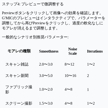
ステップ4: プレビューで微調整する
Preview
ボタンをクリックして画像への効果を確認します。
G'MICのプレビューはインタラクティブで、パラメーターを
調整してから再びPreviewをクリックし、過度の軟化なしに
モアレが消えるまで調整します。
一般的なシナリオ別推奨パラメーター:
Noise
モアレの種類
Smoothness
Iterations
Scale
スキャン雑誌
2.0〜3.0
8〜12
1〜2
スキャン新聞
3.0〜5.0
10〜16
2
ファブリック撮
1.0〜2.0
4〜8
1
影
スクリーン撮影
1.5〜3.0
4〜8
1〜2