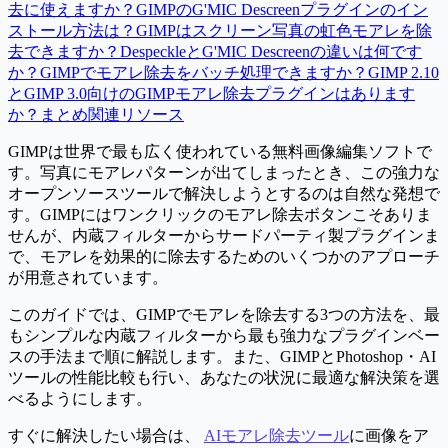
去に使えますか？
GIMPのG'MIC Descreenプラグインのイン
ストール方法は？
GIMPはスクリーン写真の虹色モアレを除
去できますか？
DespeckleとG'MIC Descreenの違いは何です
か？
GIMPでモアレ除去をバッチ処理できますか？
GIMP 2.10
とGIMP 3.0向けのGIMPモアレ除去プラグインはあります
か？
まとめ
関連リソース
GIMPは世界で最も広く使われている無料画像編集ソフトで
す。写真にモアレパターンが出てしまったとき、この強力な
オープンソースツールで解決しようとするのは自然な発想で
す。GIMPにはワンクリックのモアレ除去ボタンこそありま
せんが、内蔵フィルターからサードパーティ製プラグインま
で、モアレを効果的に除去するためのいくつかのアプローチ
が用意されています。
このガイドでは、GIMPでモアレを除去する3つの方法を、最
もシンプルな内蔵フィルターから最も強力なプラグインベー
スの手法まで順に解説します。また、GIMPとPhotoshop・AI
ツールの性能比較も行い、あなたの状況に最適な解決策を選
べるようにします。
すぐに解決したい場合は、
AIモアレ除去ツール
に画像をア