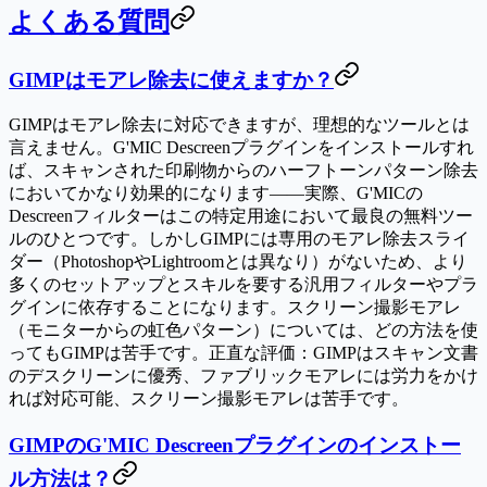
よくある質問
GIMPはモアレ除去に使えますか？
GIMPはモアレ除去に対応できますが、理想的なツールとは
言えません。G'MIC Descreenプラグインをインストールすれ
ば、スキャンされた印刷物からのハーフトーンパターン除去
においてかなり効果的になります——実際、G'MICの
Descreenフィルターはこの特定用途において最良の無料ツー
ルのひとつです。しかしGIMPには専用のモアレ除去スライ
ダー（PhotoshopやLightroomとは異なり）がないため、より
多くのセットアップとスキルを要する汎用フィルターやプラ
グインに依存することになります。スクリーン撮影モアレ
（モニターからの虹色パターン）については、どの方法を使
ってもGIMPは苦手です。正直な評価：GIMPはスキャン文書
のデスクリーンに優秀、ファブリックモアレには労力をかけ
れば対応可能、スクリーン撮影モアレは苦手です。
GIMPのG'MIC Descreenプラグインのインストー
ル方法は？