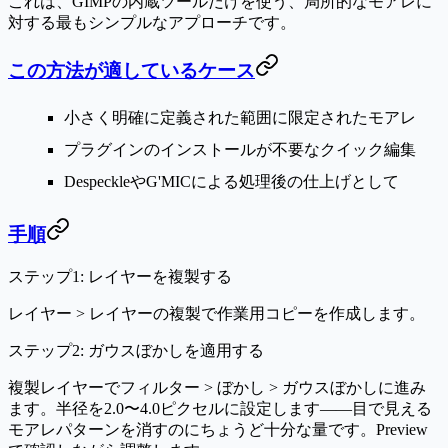
これは、GIMPの内蔵ツールだけを使う、局所的なモアレに
対する最もシンプルなアプローチです。
この方法が適しているケース
小さく明確に定義された範囲に限定されたモアレ
プラグインのインストールが不要なクイック編集
DespeckleやG'MICによる処理後の仕上げとして
手順
ステップ1: レイヤーを複製する
レイヤー > レイヤーの複製
で作業用コピーを作成します。
ステップ2: ガウスぼかしを適用する
複製レイヤーで
フィルター > ぼかし > ガウスぼかし
に進み
ます。半径を2.0〜4.0ピクセルに設定します——目で見える
モアレパターンを消すのにちょうど十分な量です。
Preview