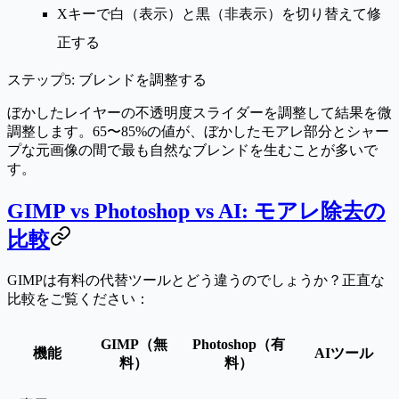
X
キーで白（表示）と黒（非表示）を切り替えて修
正する
ステップ5: ブレンドを調整する
ぼかしたレイヤーの
不透明度
スライダーを調整して結果を微
調整します。65〜85%の値が、ぼかしたモアレ部分とシャー
プな元画像の間で最も自然なブレンドを生むことが多いで
す。
GIMP vs Photoshop vs AI: モアレ除去の
比較
GIMPは有料の代替ツールとどう違うのでしょうか？正直な
比較をご覧ください：
GIMP（無
Photoshop（有
機能
AIツール
料）
料）