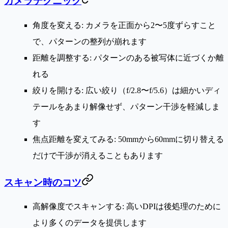
カメラテクニック
角度を変える
: カメラを正面から2〜5度ずらすこと
で、パターンの整列が崩れます
距離を調整する
: パターンのある被写体に近づくか離
れる
絞りを開ける
: 広い絞り（f/2.8〜f/5.6）は細かいディ
テールをあまり解像せず、パターン干渉を軽減しま
す
焦点距離を変えてみる
: 50mmから60mmに切り替える
だけで干渉が消えることもあります
スキャン時のコツ
高解像度でスキャンする
: 高いDPIは後処理のために
より多くのデータを提供します