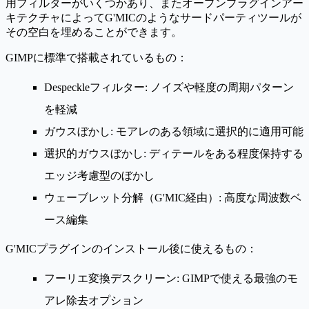
用フィルターがいくつかあり、またオープンプラグインアー
キテクチャによってG'MICのようなサードパーティツールが
その空白を埋めることができます。
GIMPに標準で搭載されているもの：
Despeckleフィルター
: ノイズや軽度の周期パターン
を軽減
ガウスぼかし
: モアレのある領域に選択的に適用可能
選択的ガウスぼかし
: ディテールをある程度保持する
エッジ考慮型のぼかし
ウェーブレット分解
（G'MIC経由）: 高度な周波数ベ
ース編集
G'MICプラグインのインストール後に使えるもの：
フーリエ変換デスクリーン
: GIMPで使える最強のモ
アレ除去オプション