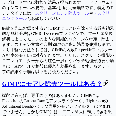
ップロードすれば数秒で結果が得られます——ソフトウェア
のインストール不要で、基本利用は完全無料です。特定のモ
アレタイプには、
スクリーンモアレ除去ツール
や
デスクリー
ニングツール
もお試しください。
結論を先にお伝えすると:
GIMPでモアレを除去する最も効果
的な無料手法はG'MIC Descreenプラグインで、フーリエ変換
解析によってモアレのような周期的パターンを特定・除去し
ます。スキャン文書や印刷物に特に高い効果を発揮します。
より手軽な方法としては、GIMPの内蔵Despeckleフィルター
が軽度のモアレに対応できます。ただし、スクリーン撮影の
モアレ（モニターからの虹色干渉）やバッチ処理が必要な場
合は、AIツールが格段に優れた結果を出します。各ステッ
プの詳細な手順は以下をお読みください。
GIMPにモアレ除去ツールはある？
端的に言えば、
専用のものはありません
。GIMPには
PhotoshopのCamera Rawモアレスライダーや、Lightroomの
Adjustment Brushのような専用のモアレフィルターは含まれ
ていません。しかしGIMPには、モアレ除去に転用できる汎