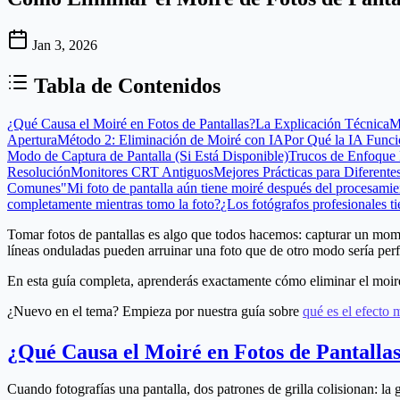
Jan 3, 2026
Tabla de Contenidos
¿Qué Causa el Moiré en Fotos de Pantallas?
La Explicación Técnica
M
Apertura
Método 2: Eliminación de Moiré con IA
Por Qué la IA Func
Modo de Captura de Pantalla (Si Está Disponible)
Trucos de Enfoque
Resolución
Monitores CRT Antiguos
Mejores Prácticas para Diferente
Comunes
"Mi foto de pantalla aún tiene moiré después del procesami
completamente mientras tomo la foto?
¿Los fotógrafos profesionales t
Tomar fotos de pantallas es algo que todos hacemos: capturar un mome
líneas onduladas pueden arruinar una foto que de otro modo sería perf
En esta guía completa, aprenderás exactamente cómo eliminar el moiré 
¿Nuevo en el tema? Empieza por nuestra guía sobre
qué es el efecto 
¿Qué Causa el Moiré en Fotos de Pantalla
Cuando fotografías una pantalla, dos patrones de grilla colisionan: la gr