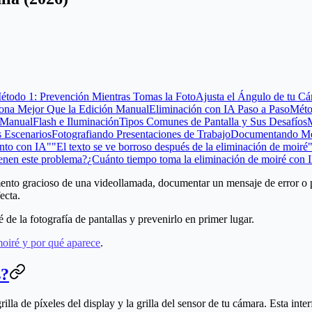
étodo 1: Prevención Mientras Tomas la Foto
Ajusta el Ángulo de tu C
iona Mejor Que la Edición Manual
Eliminación con IA Paso a Paso
Méto
 Manual
Flash e Iluminación
Tipos Comunes de Pantalla y Sus Desafíos
s Escenarios
Fotografiando Presentaciones de Trabajo
Documentando Men
ento con IA"
"El texto se ve borroso después de la eliminación de moiré
ienen este problema?
¿Cuánto tiempo toma la eliminación de moiré con 
nto gracioso de una videollamada, documentar un mensaje de error o pr
ecta.
de la fotografía de pantallas y prevenirlo en primer lugar.
moiré y por qué aparece
.
s?
illa de píxeles del display y la grilla del sensor de tu cámara. Esta inte