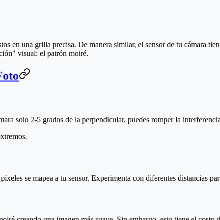
tos en una grilla precisa. De manera similar, el sensor de tu cámara tiene
ión" visual: el patrón moiré.
Foto
ra solo 2-5 grados de la perpendicular, puedes romper la interferencia 
extremos.
 píxeles se mapea a tu sensor. Experimenta con diferentes distancias par
oiré creando una imagen más suave. Sin embargo, esto tiene el costo de