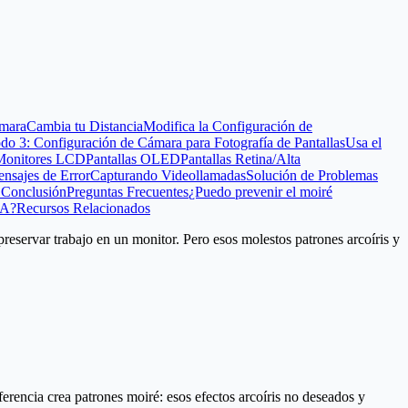
ámara
Cambia tu Distancia
Modifica la Configuración de
do 3: Configuración de Cámara para Fotografía de Pantallas
Usa el
Monitores LCD
Pantallas OLED
Pantallas Retina/Alta
sajes de Error
Capturando Videollamadas
Solución de Problemas
"
Conclusión
Preguntas Frecuentes
¿Puedo prevenir el moiré
IA?
Recursos Relacionados
eservar trabajo en un monitor. Pero esos molestos patrones arcoíris y
rferencia crea
patrones moiré
: esos efectos arcoíris no deseados y