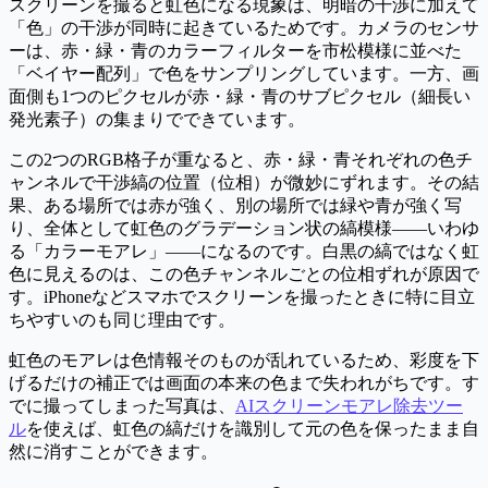
スクリーンを撮ると虹色になる現象は、明暗の干渉に加えて
「色」の干渉が同時に起きているためです。カメラのセンサ
ーは、赤・緑・青のカラーフィルターを市松模様に並べた
「ベイヤー配列」で色をサンプリングしています。一方、画
面側も1つのピクセルが赤・緑・青のサブピクセル（細長い
発光素子）の集まりでできています。
この2つのRGB格子が重なると、赤・緑・青それぞれの色チ
ャンネルで干渉縞の位置（位相）が微妙にずれます。その結
果、ある場所では赤が強く、別の場所では緑や青が強く写
り、全体として虹色のグラデーション状の縞模様——いわゆ
る「カラーモアレ」——になるのです。白黒の縞ではなく虹
色に見えるのは、この色チャンネルごとの位相ずれが原因で
す。iPhoneなどスマホでスクリーンを撮ったときに特に目立
ちやすいのも同じ理由です。
虹色のモアレは色情報そのものが乱れているため、彩度を下
げるだけの補正では画面の本来の色まで失われがちです。す
でに撮ってしまった写真は、
AIスクリーンモアレ除去ツー
ル
を使えば、虹色の縞だけを識別して元の色を保ったまま自
然に消すことができます。