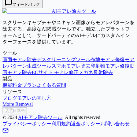
フィードバック
AIモアレ除去ツール
スクリーンキャプチャやスキャン画像からモアレパターンを
除去する、高度なAI搭載ツールです。独立したプラットフ
ォームとして、サードパーティのAIモデルにカスタムイン
ターフェースを提供しています。
ツール
画面モアレ除去
デスクリーニングツール
布地モアレ修復
モア
レパターン生成ツール
スマホモアレ除去
印刷物モアレ修復
動
画モアレ除去
ECサイト モアレ修正
メガネ反射除去
製品
機能
料金プラン
よくある質問
リソース
ブログ
モアレの直し方
Moire Removal
🇯🇵
日本語
©
2024
AIモアレ除去ツール
, All rights reserved
プライバシーポリシー
利用規約
返金ポリシー
お問い合わせ