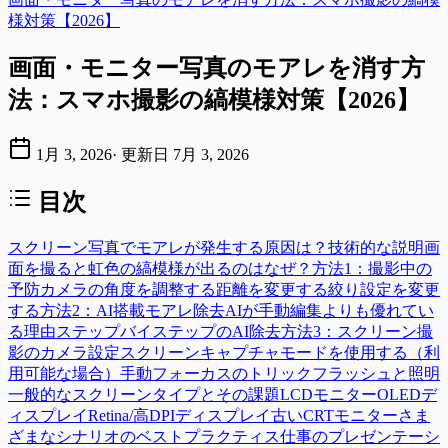
様対策【2026】
画面・モニター写真のモアレを消す方
法：スマホ撮影の縞模様対策【2026】
1月 3, 2026
·
更新日
7月 3, 2026
目次
スクリーン写真でモアレが発生する原因は？
技術的な説明
画
面を撮ると虹色の縞模様が出るのはなぜ？
方法1：撮影中の
予防
カメラの角度を調整する
距離を変更する
絞り設定を変更
する
方法2：AI搭載モアレ除去
AIが手動編集よりも優れてい
る理由
ステップバイステップのAI除去
方法3：スクリーン撮
影のカメラ設定
スクリーンキャプチャモードを使用する（利
用可能な場合）
手動フォーカスのトリック
フラッシュと照明
一般的なスクリーンタイプとその課題
LCDモニター
OLEDデ
ィスプレイ
Retina/高DPIディスプレイ
古いCRTモニター
さま
ざまなシナリオのベストプラクティス
仕事のプレゼンテーシ