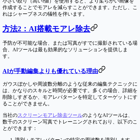
小さい絞り（高いf値）を使用すると、より柔らかい画像を
作成することでモアレを減らすことができます。ただし、こ
れはシャープネスの犠牲を伴います。
方法2：AI搭載モアレ除去
予防が不可能な場合、または写真がすでに撮影されている場
合、AIツールは最も効果的なソリューションを提供しま
す。
AIが手動編集よりも優れている理由
ガウスぼかしや周波数分離のような従来の編集テクニックに
は、かなりのスキルと時間が必要です。多くの場合、詳細を
削除しすぎるか、モアレパターンを特定してターゲットにす
ることができません。
当社の
スクリーンモアレ除去ツール
のようなAIツールは、
数千のスクリーン写真でトレーニングされており、以下のこ
とができます：
識別
：モアレパターンの特定の周波数を識別します