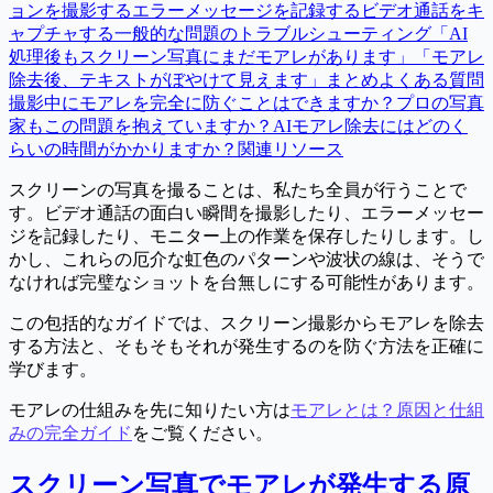
ョンを撮影する
エラーメッセージを記録する
ビデオ通話をキ
ャプチャする
一般的な問題のトラブルシューティング
「AI
処理後もスクリーン写真にまだモアレがあります」
「モアレ
除去後、テキストがぼやけて見えます」
まとめ
よくある質問
撮影中にモアレを完全に防ぐことはできますか？
プロの写真
家もこの問題を抱えていますか？
AIモアレ除去にはどのく
らいの時間がかかりますか？
関連リソース
スクリーンの写真を撮ることは、私たち全員が行うことで
す。ビデオ通話の面白い瞬間を撮影したり、エラーメッセー
ジを記録したり、モニター上の作業を保存したりします。し
かし、これらの厄介な虹色のパターンや波状の線は、そうで
なければ完璧なショットを台無しにする可能性があります。
この包括的なガイドでは、スクリーン撮影からモアレを除去
する方法と、そもそもそれが発生するのを防ぐ方法を正確に
学びます。
モアレの仕組みを先に知りたい方は
モアレとは？原因と仕組
みの完全ガイド
をご覧ください。
スクリーン写真でモアレが発生する原