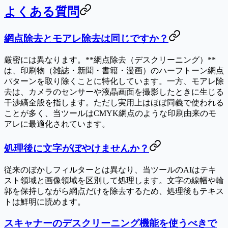
よくある質問
網点除去とモアレ除去は同じですか？
厳密には異なります。**網点除去（デスクリーニング）**
は、印刷物（雑誌・新聞・書籍・漫画）のハーフトーン網点
パターンを取り除くことに特化しています。一方、
モアレ除
去
は、カメラのセンサーや液晶画面を撮影したときに生じる
干渉縞全般を指します。ただし実用上はほぼ同義で使われる
ことが多く、当ツールはCMYK網点のような印刷由来のモ
アレに最適化されています。
処理後に文字がぼやけませんか？
従来のぼかしフィルターとは異なり、当ツールのAIはテキ
スト領域と画像領域を区別して処理します。文字の線幅や輪
郭を保持しながら網点だけを除去するため、処理後もテキス
トは鮮明に読めます。
スキャナーのデスクリーニング機能を使うべきで