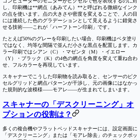
コンピューターのモニターがピクセルで色を表現するのに対
し、印刷機は**網点（あみてん）**と呼ばれる微細なインク
の点を使います。点の大きさや密度を変えることで、人の目
には連続した色のグラデーションとして見えるように錯覚さ
せる技術——これが「ハーフトーン印刷」です。
たとえば50%のグレーを印刷したい場合、印刷機はベタ塗り
ではなく、均等な間隔で並んだ小さな黒点を配置します。カ
ラー印刷ではシアン（C）・マゼンタ（M）・イエロー
（Y）・ブラック（K）の4色の網点を角度を変えて重ね合わ
せ、フルカラーを再現しています。
スキャナーでこうした印刷物を読み取ると、センサーのピク
セルグリッドと網点パターンが干渉し、元の画像にはなかっ
た規則的な波模様——
モアレ
——が生まれてしまいます。
スキャナーの「デスクリーニング」オ
プションの役割は？
多くの複合機やフラットベッドスキャナーには、設定画面に
「デスクリーニング」または「モアレ除去」のチェックボッ