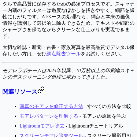
タルで高品質に保存するための必須プロセスです。スキャナ
ー内蔵のフィルターは過度なぼかしを招きやすく、細部を犠
牲にしがちです。AIベースの処理なら、網点と本来の画像
情報を識別して選択的に除去できるため、テキストや細部の
シャープさを保ちながらクリーンな仕上がりを実現できま
す。
大切な雑誌・新聞・古書・家族写真を最高品質でデジタル保
存したい方は、ぜひ
網点除去ツール
をお試しください。
モアレラボチームは2023年以降、10万枚以上の印刷物スキャ
ンのデスクリーニング処理に携わってきました。
関連リソース
写真のモアレを修正する方法
- すべての方法を比較
モアレパターンを理解する
- モアレの原因を学ぶ
Lightroomモアレ除去
- Lightroomチュートリアル
スクリーンモアレ除去ツール
- スクリーン撮影用AI