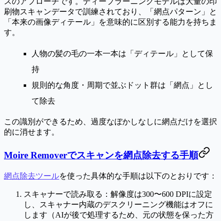
スのアプローチです。ディープラーニングモデルは大量の印
刷物スキャンデータで訓練されており、「網点パターン」と
「本来の画像ディテール」を意味的に区別する能力を持ちま
す。
人物の髪の毛の一本一本は「ディテール」として保
持
規則的な角度・周期で並ぶドット群は「網点」とし
て除去
この識別ができるため、過度なぼかしなしに網点だけを選択
的に消せます。
Moire Removerでスキャンを網点除去する手順
網点除去ツール
を使った具体的な手順は以下のとおりです：
スキャナーで読み取る
：解像度は300〜600 DPIに設定
し、スキャナー内蔵のデスクリーニング機能は
オフ
に
します（AIが後で処理するため、元の状態を保った方