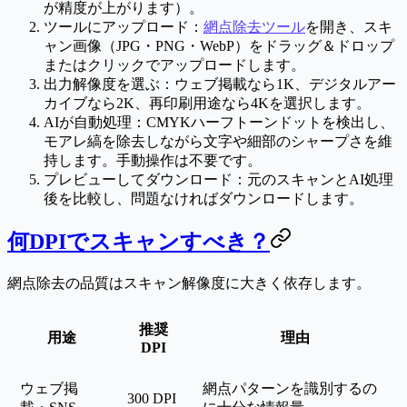
が精度が上がります）。
ツールにアップロード
：
網点除去ツール
を開き、スキ
ャン画像（JPG・PNG・WebP）をドラッグ＆ドロップ
またはクリックでアップロードします。
出力解像度を選ぶ
：ウェブ掲載なら
1K
、デジタルアー
カイブなら
2K
、再印刷用途なら
4K
を選択します。
AIが自動処理
：CMYKハーフトーンドットを検出し、
モアレ縞を除去しながら文字や細部のシャープさを維
持します。手動操作は不要です。
プレビューしてダウンロード
：元のスキャンとAI処理
後を比較し、問題なければダウンロードします。
何DPIでスキャンすべき？
網点除去の品質はスキャン解像度に大きく依存します。
推奨
用途
理由
DPI
ウェブ掲
網点パターンを識別するの
300 DPI