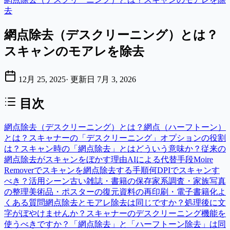
去
網点除去（デスクリーニング）とは？
スキャンのモアレを除去
12月 25, 2025
·
更新日
7月 3, 2026
目次
網点除去（デスクリーニング）とは？
網点（ハーフトーン）
とは？
スキャナーの「デスクリーニング」オプションの役割
は？
スキャン時の「網点除去」とはどういう意味か？
従来の
網点除去がスキャンをぼかす理由
AIによる代替手段
Moire
Removerでスキャンを網点除去する手順
何DPIでスキャンす
べき？
活用シーン
古い雑誌・書籍の保存
家系調査・家族写真
の整理
美術品・ポスターの復元
資料の再印刷・電子書籍化
よ
くある質問
網点除去とモアレ除去は同じですか？
処理後に文
字がぼやけませんか？
スキャナーのデスクリーニング機能を
使うべきですか？
「網点除去」と「ハーフトーン除去」は同