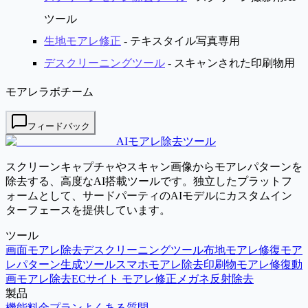
ツール
生地モアレ修正
- テキスタイル写真専用
デスクリーニングツール
- スキャンされた印刷物用
モアレラボチーム
フィードバック
AIモアレ除去ツール
スクリーンキャプチャやスキャン画像からモアレパターンを
除去する、高度なAI搭載ツールです。独立したプラットフ
ォームとして、サードパーティのAIモデルにカスタムイン
ターフェースを提供しています。
ツール
画面モアレ除去
デスクリーニングツール
布地モアレ修復
モア
レパターン生成ツール
スマホモアレ除去
印刷物モアレ修復
動
画モアレ除去
ECサイト モアレ修正
メガネ反射除去
製品
機能
料金プラン
よくある質問