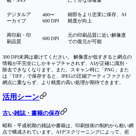
載・SNS
に十分な情報量
デジタルア
細部をより忠実に保存、AI
400〜
ーカイブ
600 DPI
精度が向上
再印刷・印
元の印刷品質に近い解像度
600 DPI
刷品質
での復元が可能
300 DPI未満は避けてください。
解像度が低すぎると網点の
情報が不完全にしかキャプチャされず、AIが正確に識別・
除去できなくなります。また、スキャン時に「PNG」また
は「TIFF」で保存すると、JPEGの圧縮アーティファクトが
網点に重ならず、より精度の高い処理が期待できます。
活用シーン
古い雑誌・書籍の保存
昭和・平成初期の雑誌や書籍は、印刷技術の制約から粗い網
点で構成されています。AIデスクリーニングによって、劣