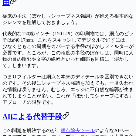
由
従来の手法（ぼかし→シャープネス強調）が抱える根本的な
ジレンマを理解しておきましょう。
代表的な150線/インチ（150 LPI）の印刷物では、網点のピッ
チは約0.17mm。これをスキャンしてデジタルで消すには、
少なくともこの周期をカバーする半径のぼかしフィルターが
必要です。ところが、この程度の半径のぼかしは、同時に人
物の目の輪郭や文字の線幅といった細部も同様に「溶かし
て」しまいます。
つまり
フィルターは網点と本来のディテールを区別できない
のです。その後にシャープネス強調を加えても、一度失われ
た情報は戻りません。むしろ、エッジに不自然な輪郭が生ま
れてしまうことが多い。これが「ぼかしてシャープにする」
アプローチの限界です。
AIによる代替手段
この問題を解決するのが、
網点除去ツール
のようなAIベー